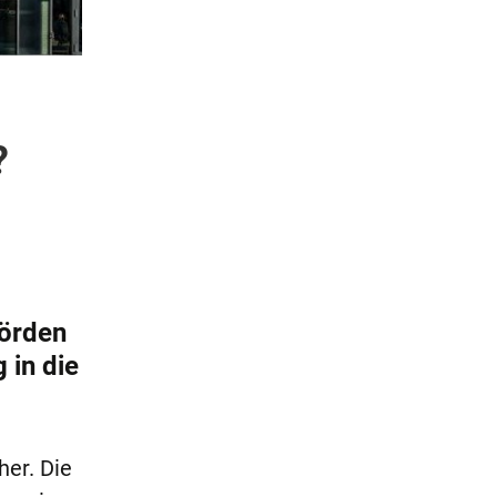
?
hörden
 in die
er. Die