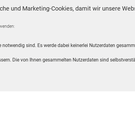
FAKTEN GEGEN DIE ANGSTINDUSTRIE
che und Marketing-Cookies, damit wir unsere Webs
Waldbrand in Deutschland: War
HTE
oß ist
Panik falsch ist – und was
Kommunen jetzt tun können
rwenden:
VON
CHRISTIAN ERHARDT-MACIEJEWSKI
e notwendig sind. Es werde dabei keinerlei Nutzerdaten gesamme
NEUES EU-GESETZ
ildende
KI-Kennzeichnungspflicht im
ssern. Die von Ihnen gesammelten Nutzerdaten sind selbstverstä
Rathaus: Nicht jeder ChatGPT-Te
braucht ein Warnschild
VON
CHRISTIAN ERHARDT-MACIEJEWSKI