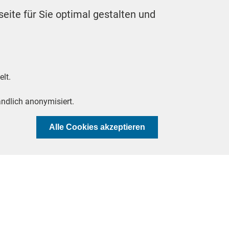
eite für Sie optimal gestalten und
um
lt.
ndlich anonymisiert.
xt
Einwilligung zurüc
Alle Cookies akzeptieren