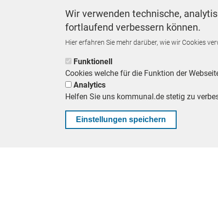
Wir verwenden technische, analytis
DRAMATISCHE MEDIENBERIC
fortlaufend verbessern können.
Keime im Trinkwasser: Wie gr
die Gefahr?
Hier erfahren Sie mehr darüber, wie wir Cookies ve
VON
CHRISTIAN ERHARDT-MACIEJEWSKI
Funktionell
Cookies welche für die Funktion der Webseit
FACHKRÄFTE
Analytics
So finden Kommunen Auszub
Helfen Sie uns kommunal.de stetig zu verbe
VON
BENJAMIN LASSIWE
Einstellungen speichern
SCHLAGWÖRTER
Arbeiten im Öffentlichen Dienst