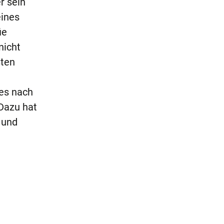
r sein
eines
ie
nicht
sten
es nach
Dazu hat
 und