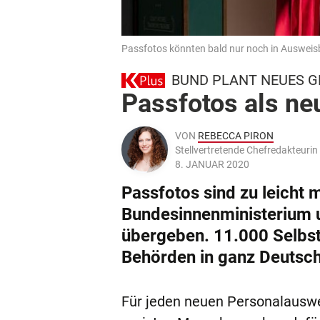
Passfotos könnten bald nur noch in Auswei
BUND PLANT NEUES G
Passfotos als ne
VON
REBECCA PIRON
Stellvertretende Chefredakteur
8. JANUAR 2020
Passfotos sind zu leicht 
Bundesinnenministerium u
übergeben. 11.000 Selbst
Behörden in ganz Deutsch
Für jeden neuen Personalauswe