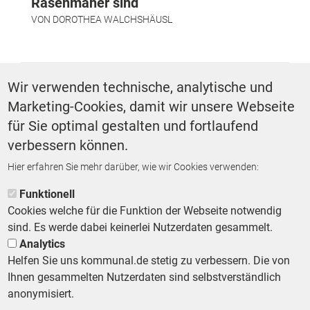
Rasenmäher sind
VON
DOROTHEA WALCHSHÄUSL
SCHLAGWÖRTER
Wir verwenden technische, analytische und
Marketing-Cookies, damit wir unsere Webseite
Straßen und Verkehr
für Sie optimal gestalten und fortlaufend
verbessern können.
Hier erfahren Sie mehr darüber, wie wir Cookies verwenden:
ZURÜCK ZUR STARTSEITE
Funktionell
Cookies welche für die Funktion der Webseite notwendig
sind. Es werde dabei keinerlei Nutzerdaten gesammelt.
Analytics
Helfen Sie uns kommunal.de stetig zu verbessern. Die von
Footer First Navigation
MESSE KOMMUNAL
LESERSERVICE
AGB
DATENSCHUTZ
Ihnen gesammelten Nutzerdaten sind selbstverständlich
VERTRÄGE KÜNDIGEN
IMPRESSUM
MEDIADATEN
anonymisiert.