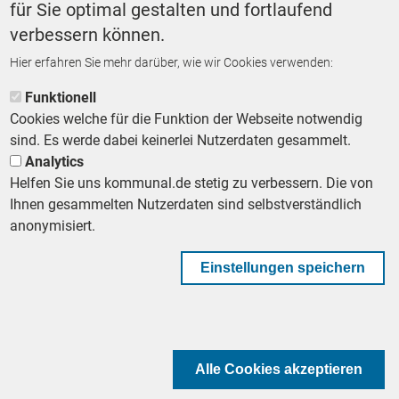
für Sie optimal gestalten und fortlaufend
verbessern können.
Hier erfahren Sie mehr darüber, wie wir Cookies verwenden:
ZURÜCK ZUR STARTSEITE
Funktionell
Cookies welche für die Funktion der Webseite notwendig
sind. Es werde dabei keinerlei Nutzerdaten gesammelt.
Analytics
Helfen Sie uns kommunal.de stetig zu verbessern. Die von
Footer First Navigation
MESSE KOMMUNAL
LESERSERVICE
AGB
DATENSCHUTZ
Ihnen gesammelten Nutzerdaten sind selbstverständlich
VERTRÄGE KÜNDIGEN
IMPRESSUM
MEDIADATEN
anonymisiert.
DATENSCHUTZEINSTELLUNGEN
KOMMUNALBESCHAFFUNG
Einstellungen speichern
Footer Second Navigation
WIR AUF WHATSAPP
Alle Cookies akzeptieren