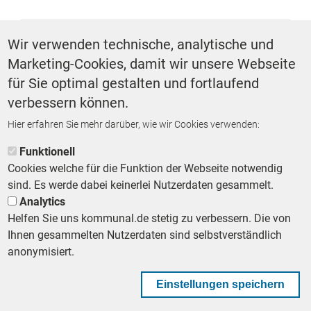
SCHLAGWÖRTER
Wir verwenden technische, analytische und
Marketing-Cookies, damit wir unsere Webseite
Stadtentwicklung
Stadtmarketing
für Sie optimal gestalten und fortlaufend
verbessern können.
Hier erfahren Sie mehr darüber, wie wir Cookies verwenden:
ZURÜCK ZUR STARTSEITE
Funktionell
Cookies welche für die Funktion der Webseite notwendig
sind. Es werde dabei keinerlei Nutzerdaten gesammelt.
Analytics
Helfen Sie uns kommunal.de stetig zu verbessern. Die von
Footer First Navigation
MESSE KOMMUNAL
LESERSERVICE
AGB
DATENSCHUTZ
Ihnen gesammelten Nutzerdaten sind selbstverständlich
VERTRÄGE KÜNDIGEN
IMPRESSUM
MEDIADATEN
anonymisiert.
DATENSCHUTZEINSTELLUNGEN
KOMMUNALBESCHAFFUNG
Einstellungen speichern
Footer Second Navigation
WIR AUF WHATSAPP