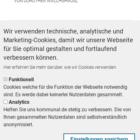
VON
DOROTHEA WALCHSHÄUSL
SCHLAGWÖRTER
Wir verwenden technische, analytische und
Marketing-Cookies, damit wir unsere Webseite
Energie
für Sie optimal gestalten und fortlaufend
verbessern können.
Hier erfahren Sie mehr darüber, wie wir Cookies verwenden:
ZURÜCK ZUR STARTSEITE
Funktionell
Cookies welche für die Funktion der Webseite notwendig
sind. Es werde dabei keinerlei Nutzerdaten gesammelt.
Analytics
Helfen Sie uns kommunal.de stetig zu verbessern. Die von
Footer First Navigation
MESSE KOMMUNAL
LESERSERVICE
AGB
DATENSCHUTZ
Ihnen gesammelten Nutzerdaten sind selbstverständlich
VERTRÄGE KÜNDIGEN
IMPRESSUM
MEDIADATEN
anonymisiert.
DATENSCHUTZEINSTELLUNGEN
KOMMUNALBESCHAFFUNG
Einstellungen speichern