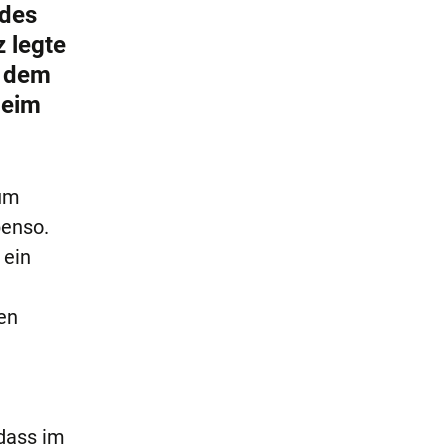
 des
 legte
t dem
beim
aum
benso.
 ein
en
 dass im