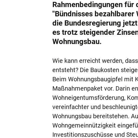
Rahmenbedingungen für d
"Bündnisses bezahlbarer 
die Bundesregierung jet
es trotz steigender Zins
Wohnungsbau.
Wie kann erreicht werden, das
entsteht? Die Baukosten steige
Beim Wohnungsbaugipfel mit Kan
Maßnahmenpaket vor. Darin ent
Wohneigentumsförderung, Kom
vereinfachter und beschleunigt
Wohnungsbau bereitstehen. Auc
Wohngemeinnützigkeit eingefüh
Investitionszuschüsse und Steue