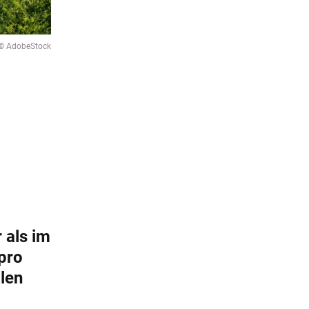
© AdobeStock
 als im
pro
len