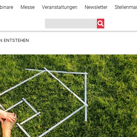
Direkt
binare
Messe
Veranstaltungen
Newsletter
Stellenma
zum
Inhalt
N ENTSTEHEN