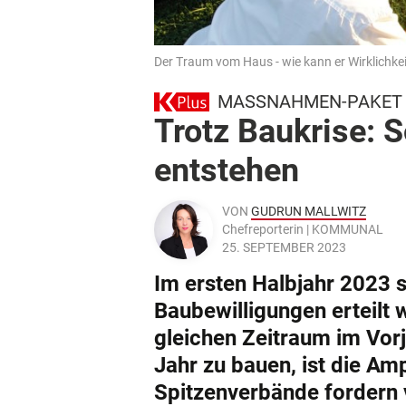
Der Traum vom Haus - wie kann er Wirklichke
MASSNAHMEN-PAKET
Trotz Baukrise: 
entstehen
VON
GUDRUN MALLWITZ
Chefreporterin | KOMMUNAL
25. SEPTEMBER 2023
Im ersten Halbjahr 2023 
Baubewilligungen erteilt 
gleichen Zeitraum im Vor
Jahr zu bauen, ist die A
Spitzenverbände fordern 