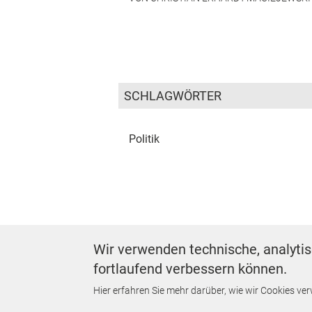
SCHLAGWÖRTER
Politik
Wir verwenden technische, analytis
fortlaufend verbessern können.
Footer First Navigation
MESSE KOMMUNAL
LESERSERVICE
AGB
DATENSCHUTZ
IMPR
Hier erfahren Sie mehr darüber, wie wir Cookies ve