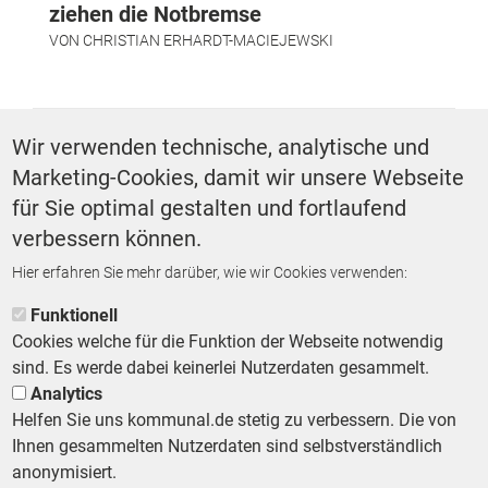
ziehen die Notbremse
VON
CHRISTIAN ERHARDT-MACIEJEWSKI
SCHLAGWÖRTER
Wir verwenden technische, analytische und
Marketing-Cookies, damit wir unsere Webseite
Grundsteuer
für Sie optimal gestalten und fortlaufend
verbessern können.
Hier erfahren Sie mehr darüber, wie wir Cookies verwenden:
ZURÜCK ZUR STARTSEITE
Funktionell
Cookies welche für die Funktion der Webseite notwendig
sind. Es werde dabei keinerlei Nutzerdaten gesammelt.
Analytics
Helfen Sie uns kommunal.de stetig zu verbessern. Die von
Footer First Navigation
MESSE KOMMUNAL
LESERSERVICE
AGB
DATENSCHUTZ
Ihnen gesammelten Nutzerdaten sind selbstverständlich
VERTRÄGE KÜNDIGEN
IMPRESSUM
MEDIADATEN
anonymisiert.