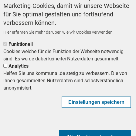
Marketing-Cookies, damit wir unsere Webseite
Finanzen
für Sie optimal gestalten und fortlaufend
verbessern können.
Hier erfahren Sie mehr darüber, wie wir Cookies verwenden:
ZURÜCK ZUR STARTSEITE
Funktionell
Cookies welche für die Funktion der Webseite notwendig
sind. Es werde dabei keinerlei Nutzerdaten gesammelt.
Analytics
Helfen Sie uns kommunal.de stetig zu verbessern. Die von
Footer First Navigation
MESSE KOMMUNAL
LESERSERVICE
AGB
DATENSCHUTZ
Ihnen gesammelten Nutzerdaten sind selbstverständlich
VERTRÄGE KÜNDIGEN
IMPRESSUM
MEDIADATEN
anonymisiert.
DATENSCHUTZEINSTELLUNGEN
KOMMUNALBESCHAFFUNG
Einstellungen speichern
Footer Second Navigation
WIR AUF WHATSAPP