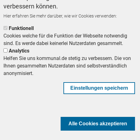
verbessern können.
Hier erfahren Sie mehr darüber, wie wir Cookies verwenden:
ZURÜCK ZUR STARTSEITE
Funktionell
Cookies welche für die Funktion der Webseite notwendig
sind. Es werde dabei keinerlei Nutzerdaten gesammelt.
Analytics
Helfen Sie uns kommunal.de stetig zu verbessern. Die von
Footer First Navigation
MESSE KOMMUNAL
LESERSERVICE
AGB
DATENSCHUTZ
Ihnen gesammelten Nutzerdaten sind selbstverständlich
VERTRÄGE KÜNDIGEN
IMPRESSUM
MEDIADATEN
anonymisiert.
DATENSCHUTZEINSTELLUNGEN
KOMMUNALBESCHAFFUNG
Einstellungen speichern
Footer Second Navigation
WIR AUF WHATSAPP
Alle Cookies akzeptieren