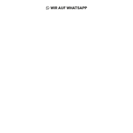
Footer Second Navigation
WIR AUF WHATSAPP