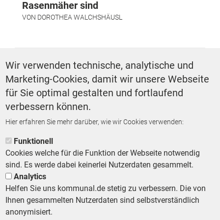
Rasenmäher sind
VON
DOROTHEA WALCHSHÄUSL
SCHLAGWÖRTER
Wir verwenden technische, analytische und
Marketing-Cookies, damit wir unsere Webseite
Mobilität
für Sie optimal gestalten und fortlaufend
verbessern können.
Hier erfahren Sie mehr darüber, wie wir Cookies verwenden:
ZURÜCK ZUR STARTSEITE
Funktionell
Cookies welche für die Funktion der Webseite notwendig
sind. Es werde dabei keinerlei Nutzerdaten gesammelt.
Analytics
Helfen Sie uns kommunal.de stetig zu verbessern. Die von
Footer First Navigation
MESSE KOMMUNAL
LESERSERVICE
AGB
DATENSCHUTZ
Ihnen gesammelten Nutzerdaten sind selbstverständlich
VERTRÄGE KÜNDIGEN
IMPRESSUM
MEDIADATEN
anonymisiert.