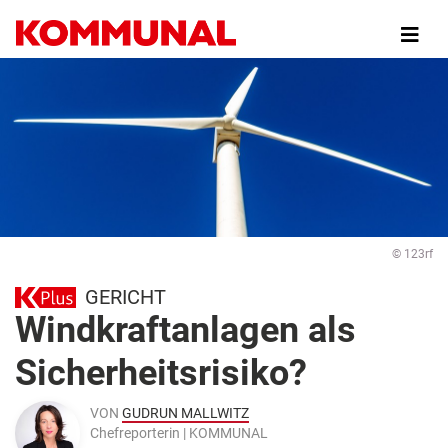
Direkt
zum
Inhalt
© 123rf
GERICHT
Windkraftanlagen als
Sicherheitsrisiko?
VON
GUDRUN MALLWITZ
Chefreporterin | KOMMUNAL