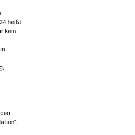
r
24 heißt
hr kein
in
g,
 den
ation“.