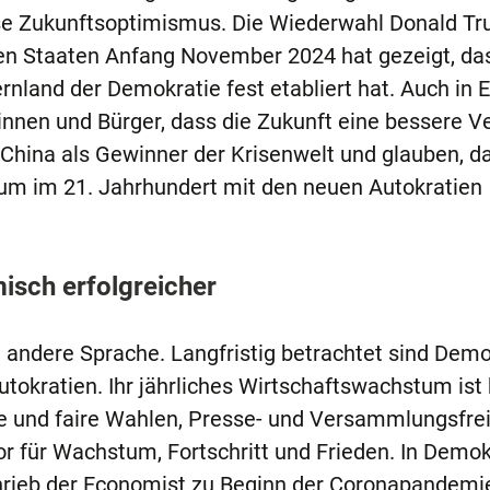
se Zukunftsoptimismus. Die Wiederwahl Donald T
en Staaten Anfang November 2024 hat gezeigt, das
rnland der Demokratie fest etabliert hat. Auch in 
nnen und Bürger, dass die Zukunft eine bessere V
 China als Gewinner der Krisenwelt und glauben, d
um im 21. Jahrhundert mit den neuen Autokratien
isch erfolgreicher
 andere Sprache. Langfristig betrachtet sind Demo
tokratien. Ihr jährliches Wirtschaftswachstum ist 
ie und faire Wahlen, Presse- und Versammlungsfrei
or für Wachstum, Fortschritt und Frieden. In Demok
rieb der Economist zu Beginn der Coronapandemi