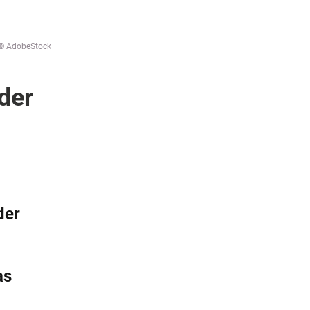
© AdobeStock
der
der
as