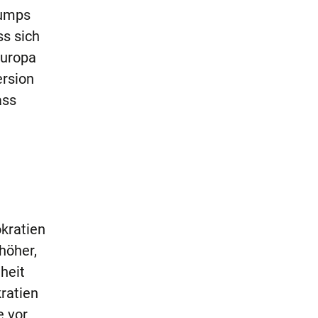
rumps
s sich
Europa
ersion
ass
kratien
höher,
heit
ratien
e vor