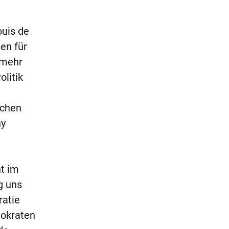
ouis de
en für
 mehr
litik
schen
hy
ht im
g uns
ratie
tokraten