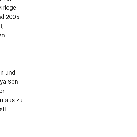
Kriege
nd 2005
t,
en
en und
tya Sen
er
m aus zu
ell