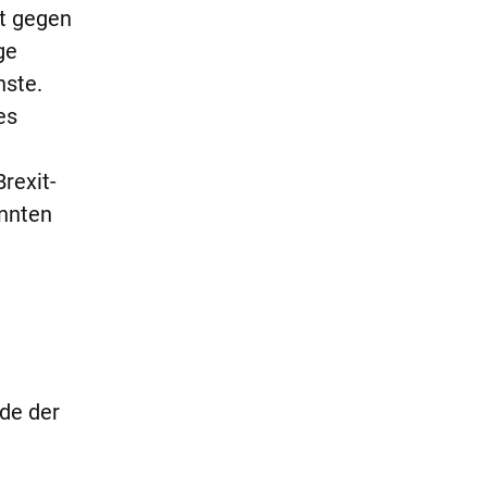
t gegen
ge
hste.
es
rexit-
önnten
de der