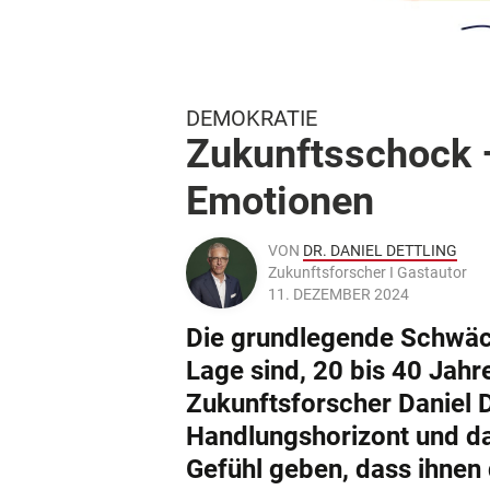
DEMOKRATIE
Zukunftsschock –
Emotionen
VON
DR. DANIEL DETTLING
Zukunftsforscher I Gastautor
11. DEZEMBER 2024
Die grundlegende Schwäche
Lage sind, 20 bis 40 Jahr
Zukunftsforscher Daniel D
Handlungshorizont und d
Gefühl geben, dass ihnen d