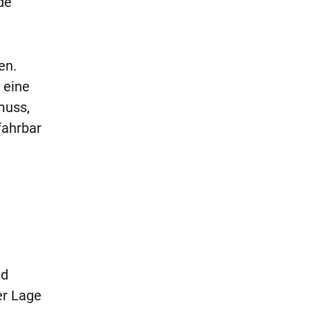
de
en.
 eine
muss,
fahrbar
nd
er Lage