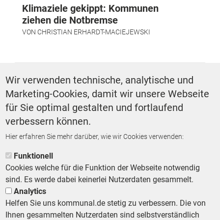
Klimaziele gekippt: Kommunen
ziehen die Notbremse
VON
CHRISTIAN ERHARDT-MACIEJEWSKI
SCHLAGWÖRTER
Wir verwenden technische, analytische und
Marketing-Cookies, damit wir unsere Webseite
Digitalisierung
für Sie optimal gestalten und fortlaufend
verbessern können.
Hier erfahren Sie mehr darüber, wie wir Cookies verwenden:
ZURÜCK ZUR STARTSEITE
Funktionell
Cookies welche für die Funktion der Webseite notwendig
sind. Es werde dabei keinerlei Nutzerdaten gesammelt.
Analytics
Helfen Sie uns kommunal.de stetig zu verbessern. Die von
Footer First Navigation
MESSE KOMMUNAL
LESERSERVICE
AGB
DATENSCHUTZ
Ihnen gesammelten Nutzerdaten sind selbstverständlich