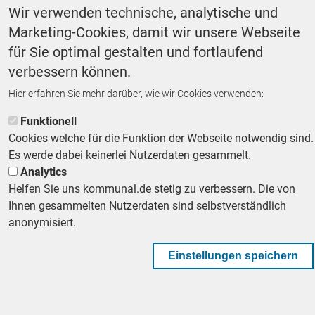
Wir verwenden technische, analytische und
Footer First Navigation
Marketing-Cookies, damit wir unsere Webseite
MESSE KOMMUNAL
LESERSERVICE
AGB
DATENSCHUTZ
für Sie optimal gestalten und fortlaufend
VERTRÄGE KÜNDIGEN
IMPRESSUM
MEDIADATEN
verbessern können.
DATENSCHUTZEINSTELLUNGEN
KOMMUNALBESCHAFFUNG
Hier erfahren Sie mehr darüber, wie wir Cookies verwenden:
Footer Second Navigation
WIR AUF WHATSAPP
Funktionell
Cookies welche für die Funktion der Webseite notwendig sind.
Es werde dabei keinerlei Nutzerdaten gesammelt.
Analytics
Helfen Sie uns kommunal.de stetig zu verbessern. Die von
Ihnen gesammelten Nutzerdaten sind selbstverständlich
anonymisiert.
Einstellungen speichern