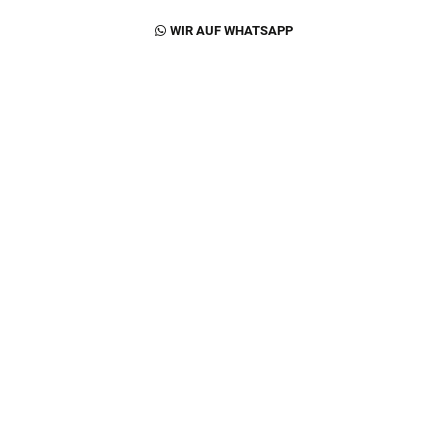
Footer Second Navigation
WIR AUF WHATSAPP