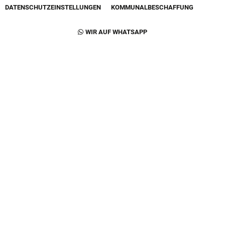
DATENSCHUTZEINSTELLUNGEN
KOMMUNALBESCHAFFUNG
Footer Second Navigation
WIR AUF WHATSAPP