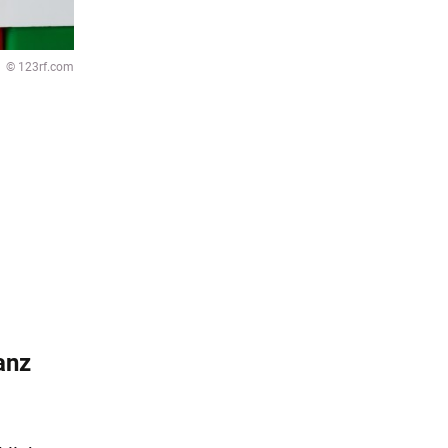
© 123rf.com
anz