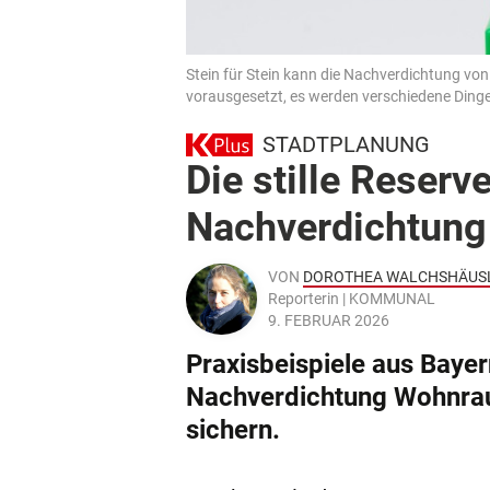
Stein für Stein kann die Nachverdichtung v
vorausgesetzt, es werden verschiedene Dinge
STADTPLANUNG
Die stille Reser
Nachverdichtung 
VON
DOROTHEA WALCHSHÄUS
Reporterin | KOMMUNAL
9. FEBRUAR 2026
Praxisbeispiele aus Baye
Nachverdichtung Wohnrau
sichern.