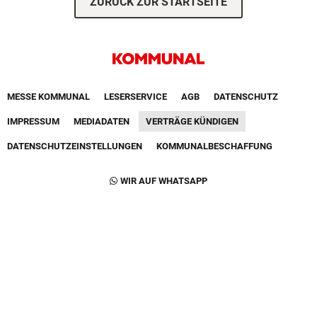
ZURÜCK ZUR STARTSEITE
Footer First Navigation
MESSE KOMMUNAL
LESERSERVICE
AGB
DATENSCHUTZ
VERTRÄGE KÜNDIGEN
IMPRESSUM
MEDIADATEN
DATENSCHUTZEINSTELLUNGEN
KOMMUNALBESCHAFFUNG
Footer Second Navigation
WIR AUF WHATSAPP