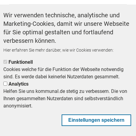
SCHLAGWÖRTER
Wir verwenden technische, analytische und
Marketing-Cookies, damit wir unsere Webseite
Stadtentwicklung
für Sie optimal gestalten und fortlaufend
verbessern können.
Hier erfahren Sie mehr darüber, wie wir Cookies verwenden:
ZURÜCK ZUR STARTSEITE
Funktionell
Cookies welche für die Funktion der Webseite notwendig
sind. Es werde dabei keinerlei Nutzerdaten gesammelt.
Analytics
Helfen Sie uns kommunal.de stetig zu verbessern. Die von
Footer First Navigation
MESSE KOMMUNAL
LESERSERVICE
AGB
DATENSCHUTZ
Ihnen gesammelten Nutzerdaten sind selbstverständlich
VERTRÄGE KÜNDIGEN
IMPRESSUM
MEDIADATEN
anonymisiert.
DATENSCHUTZEINSTELLUNGEN
KOMMUNALBESCHAFFUNG
Einstellungen speichern
Footer Second Navigation
WIR AUF WHATSAPP