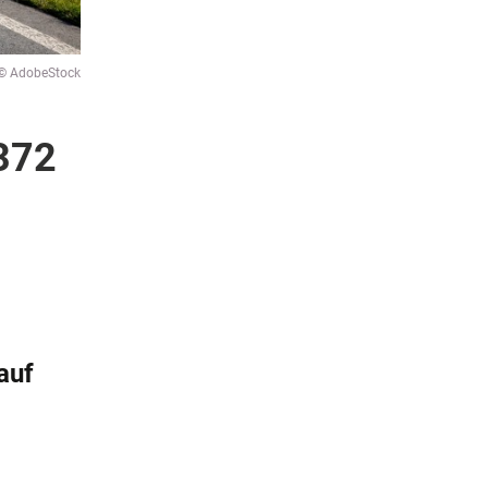
© AdobeStock
372
auf