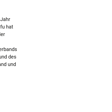
 Jahr
fu hat
der
verbands
und des
and und