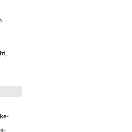
n
ht,
oke-
n-