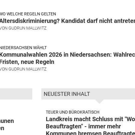
WO WELCHE REGELN GELTEN
Altersdiskriminierung? Kandidat darf nicht antrete
VON
GUDRUN MALLWITZ
NIEDERSACHSEN WÄHLT
Kommunalwahlen 2026 in Niedersachsen: Wahlrec
Fristen, neue Regeln
VON
GUDRUN MALLWITZ
NEUESTER INHALT
TEUER UND BÜROKRATISCH
Landkreis macht Schluss mit "W
munen
Beauftragten" - immer mehr
en
Kommunen bremsen Beauftragte