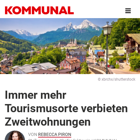
Direkt
zum
Inhalt
© xbrchx/shutterstock
Immer mehr
Tourismusorte verbieten
Zweitwohnungen
VON
REBECCA PIRON