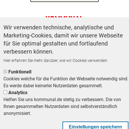
Wir verwenden technische, analytische und
Footer First Navigation
MESSE KOMMUNAL
LESERSERVICE
AGB
DATENSCHUTZ
Marketing-Cookies, damit wir unsere Webseite
für Sie optimal gestalten und fortlaufend
VERTRÄGE KÜNDIGEN
IMPRESSUM
MEDIADATEN
verbessern können.
DATENSCHUTZEINSTELLUNGEN
KOMMUNALBESCHAFFUNG
Hier erfahren Sie mehr darüber, wie wir Cookies verwenden:
Footer Second Navigation
WIR AUF WHATSAPP
Funktionell
Cookies welche für die Funktion der Webseite notwendig sind.
Es werde dabei keinerlei Nutzerdaten gesammelt.
Analytics
Helfen Sie uns kommunal.de stetig zu verbessern. Die von
Ihnen gesammelten Nutzerdaten sind selbstverständlich
anonymisiert.
Einstellungen speichern