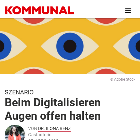
Direkt
zum
Inhalt
© Adobe Stock
SZENARIO
Beim Digitalisieren
Augen offen halten
VON
DR. ILONA BENZ
Gastautorin