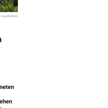
 LausitzNews
n
gneten
gehen