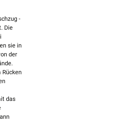
schzug -
. Die
i
n sie in
von der
ände.
m Rücken
en
it das
e
dann