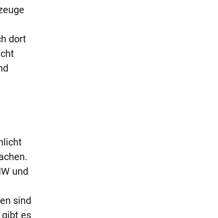
rzeuge
h dort
icht
nd
licht
machen.
HW und
en sind
 gibt es