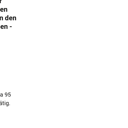
r
sen
in den
en -
a 95
ätig.