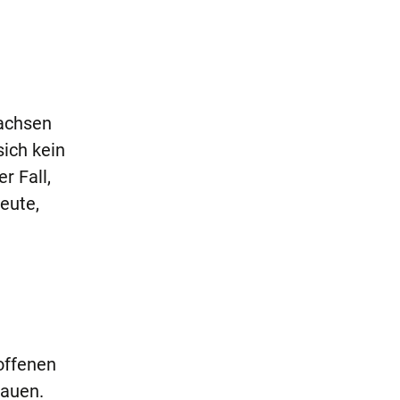
wachsen
sich kein
r Fall,
eute,
offenen
hauen.