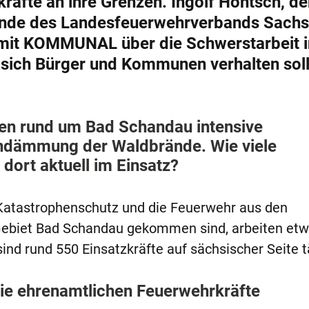
äfte an ihre Grenzen. Ingolf Höntsch, de
zende des Landesfeuerwehrverbands Sach
ew mit KOMMUNAL über die Schwerstarbeit 
 sich Bürger und Kommunen verhalten soll
ufen rund um Bad Schandau intensive
indämmung der Waldbrände. Wie viele
 dort aktuell im Einsatz?
 Katastrophenschutz und die Feuerwehr aus den
Gebiet Bad Schandau gekommen sind, arbeiten etw
ind rund 550 Einsatzkräfte auf sächsischer Seite t
 die ehrenamtlichen Feuerwehrkräfte