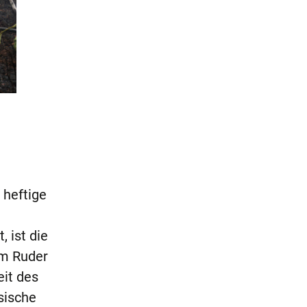
 heftige
 ist die
em Ruder
eit des
sische