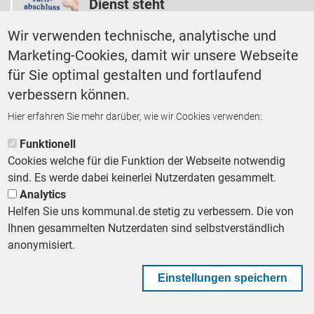
Dienst steht
VON
GUDRUN MALLWITZ
Wir verwenden technische, analytische und
Marketing-Cookies, damit wir unsere Webseite
KOMMUNEN UND BUND
für Sie optimal gestalten und fortlaufend
Tarifverhandlungen 2025 im
verbessern können.
öffentlichen Dienst: Alle Fragen
und Antworten
Hier erfahren Sie mehr darüber, wie wir Cookies verwenden:
VON
GUDRUN MALLWITZ
Funktionell
Cookies welche für die Funktion der Webseite notwendig
sind. Es werde dabei keinerlei Nutzerdaten gesammelt.
Analytics
Helfen Sie uns kommunal.de stetig zu verbessern. Die von
Footer First Navigation
MESSE KOMMUNAL
LESERSERVICE
AGB
DATENSCHUTZ
Ihnen gesammelten Nutzerdaten sind selbstverständlich
VERTRÄGE KÜNDIGEN
anonymisiert.
IMPRESSUM
MEDIADATEN
DATENSCHUTZEINSTELLUNGEN
KOMMUNALBESCHAFFUNG
Einstellungen speichern
Footer Second Navigation
WIR AUF WHATSAPP